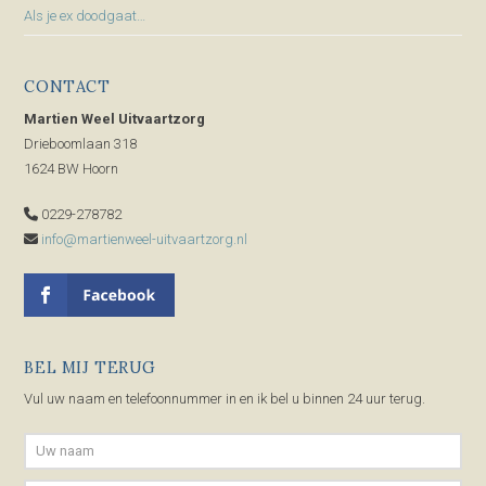
Als je ex doodgaat…
CONTACT
Martien Weel Uitvaartzorg
Drieboomlaan 318
1624 BW Hoorn
0229-278782
info@martienweel-uitvaartzorg.nl
BEL MIJ TERUG
Vul uw naam en telefoonnummer in en ik bel u binnen 24 uur terug.