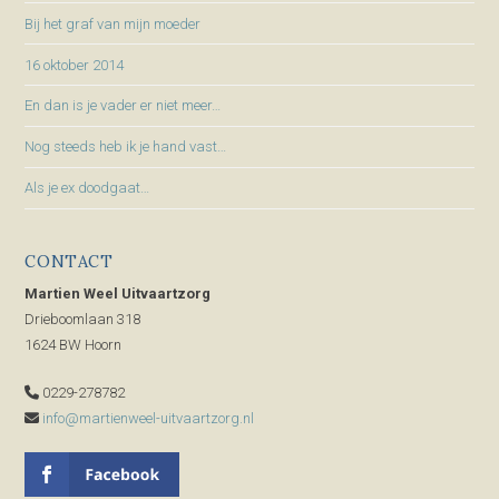
Bij het graf van mijn moeder
16 oktober 2014
En dan is je vader er niet meer…
Nog steeds heb ik je hand vast…
Als je ex doodgaat…
CONTACT
Martien Weel Uitvaartzorg
Drieboomlaan 318
1624 BW Hoorn
0229-278782
info@martienweel-uitvaartzorg.nl