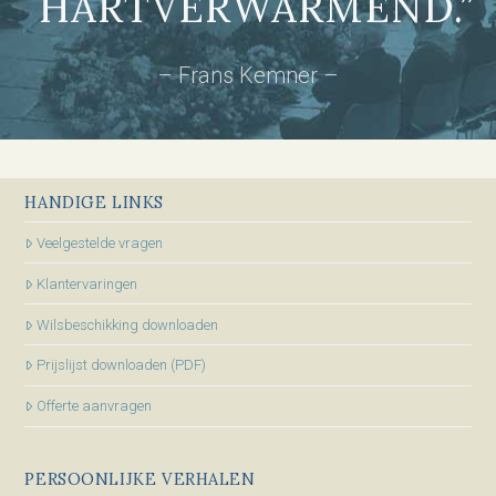
HARTVERWARMEND.”
– Frans Kemner –
HANDIGE LINKS
Veelgestelde vragen
Klantervaringen
Wilsbeschikking downloaden
Prijslijst downloaden (PDF)
Offerte aanvragen
PERSOONLIJKE VERHALEN