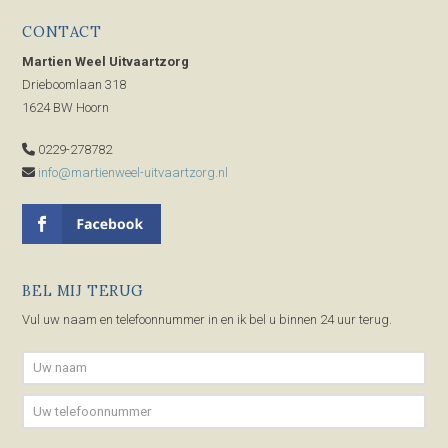
CONTACT
Martien Weel Uitvaartzorg
Drieboomlaan 318
1624 BW Hoorn
0229-278782
info@martienweel-uitvaartzorg.nl
BEL MIJ TERUG
Vul uw naam en telefoonnummer in en ik bel u binnen 24 uur terug.
Gelieve dit veld leeg te laten.