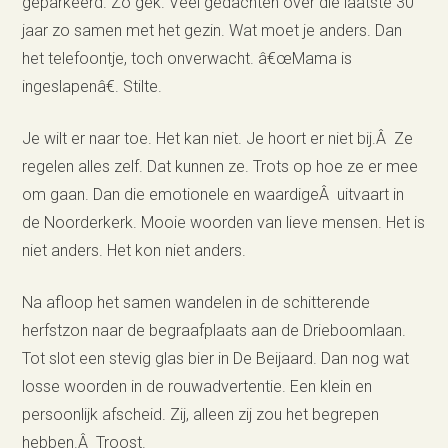
geparkeerd. Zo gek. Veel gedachten over die laatste 30
jaar zo samen met het gezin. Wat moet je anders. Dan
het telefoontje, toch onverwacht. â€œMama is
ingeslapenâ€. Stilte.
Je wilt er naar toe. Het kan niet. Je hoort er niet bij.Â Ze
regelen alles zelf. Dat kunnen ze. Trots op hoe ze er mee
om gaan. Dan die emotionele en waardigeÂ uitvaart in
de Noorderkerk. Mooie woorden van lieve mensen. Het is
niet anders. Het kon niet anders.
Na afloop het samen wandelen in de schitterende
herfstzon naar de begraafplaats aan de Drieboomlaan.
Tot slot een stevig glas bier in De Beijaard. Dan nog wat
losse woorden in de rouwadvertentie. Een klein en
persoonlijk afscheid. Zij, alleen zij zou het begrepen
hebben.Â Troost.