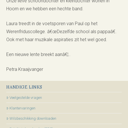
Onze lieve schoondochter en kleindochter wonen in
Hoorn en we hebben een hechte band.
Laura treedt in de voetsporen van Paul op het
Werenfriduscollege. â€œDezelfde school als pappaâ€.
Ook met haar muzikale aspiraties zit het wel goed.
Een nieuwe lente breekt aanâ€¦..
Petra Kraaijvanger
HANDIGE LINKS
Veelgestelde vragen
Klantervaringen
Wilsbeschikking downloaden