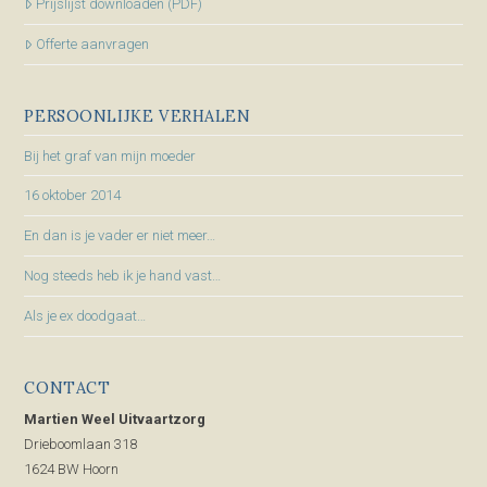
Prijslijst downloaden (PDF)
Offerte aanvragen
PERSOONLIJKE VERHALEN
Bij het graf van mijn moeder
16 oktober 2014
En dan is je vader er niet meer…
Nog steeds heb ik je hand vast…
Als je ex doodgaat…
CONTACT
Martien Weel Uitvaartzorg
Drieboomlaan 318
1624 BW Hoorn