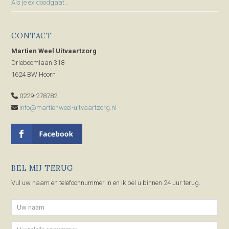
Als je ex doodgaat…
CONTACT
Martien Weel Uitvaartzorg
Drieboomlaan 318
1624 BW Hoorn
0229-278782
info@martienweel-uitvaartzorg.nl
BEL MIJ TERUG
Vul uw naam en telefoonnummer in en ik bel u binnen 24 uur terug.