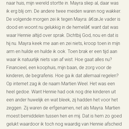
naar huis, mijn wereld stortte in. Mayra sliep al, daar was
ik erg blij om. De andere twee meiden waren nog wakker.
De volgende morgen zei ik tegen Mayra: â€œJe vader is
dood en woont nu gelukkig in de hemelâ€ want dat was
waar Hennie altijd over sprak. Dichtbij God, nou en dat is
hij nu. Mayra keek me aan en zei niets, kroop toen in mijn
arm en huilde en huilde ik ook. Toen brak er een tijd aan
waar ik natuurlijk niets van af wist. Hoe gaat alles nu?
Financieel, een koophuis, mijn baan, de zorg voor de
kinderen, de begrafenis. Hoe ga ik dat allemaal regelen?
Op internet zag ik de naam Martien Weel. Het was een
heel gedoe. Want Hennie had ook nog drie kinderen uit
een ander huwelijk en wat bleek, zij hadden het voor het
zeggen. Zij waren de erfgenamen, net als Mayra. Martien
moest bemiddelen tussen hen en mij. Dat is hem zo goed
gelukt waardoor ik toch nog waardig van Hennie afscheid