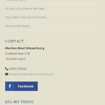
En dan is je vader er niet meer…
Nog steeds heb ik je hand vast…
Als je ex doodgaat…
CONTACT
Martien Weel Uitvaartzorg
Drieboomlaan 318
1624 BW Hoorn
0229-278782
info@martienweel-uitvaartzorg.nl
BEL MIJ TERUG