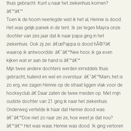
thuis gebracht. Kunt u naar het ziekenhuis komen?
â€™â€™
Toen ik de hoorn neerlegde wist ik het al, Hennie is dood.
Het was gelijk paniek in de tent. Ik zei tegen Mayra onze
dochter van zes jaar dat ik naar papa ging in het
ziekenhuis. Ook zij zei: â€œPappa is dood hÃ©?â€
waarop ik antwoordde: â€˜â€™Nee hoor, ik ga even
kijken wat er aan de hand is.â€™â€™
Mijn twee andere dochters werden inmiddels thuis
gebracht, huilend en wel en overstuur. â€˜â€™Mam, het is
zo erg, we zagen Hennie op de straat liggen vlak voor de
hockeyclub.â€ Daar zaten de twee meiden op. Met mijn
oudste dochter van 21 ging ik naar het ziekenhuis.
Onderweg vertelde ik haar dat Hennie dood was.
â€˜â€™Doe niet zo raar zei ze, hoe weet je dat nou?
â€™â€™ Het was waar, Hennie was dood. Ik ging verloren