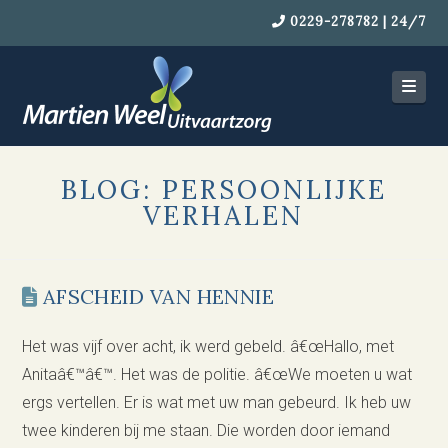
0229-278782 | 24/7
Navi
BLOG: PERSOONLIJKE
VERHALEN
AFSCHEID VAN HENNIE
Het was vijf over acht, ik werd gebeld. â€œHallo, met
Anitaâ€™â€™. Het was de politie. â€œWe moeten u wat
ergs vertellen. Er is wat met uw man gebeurd. Ik heb uw
twee kinderen bij me staan. Die worden door iemand