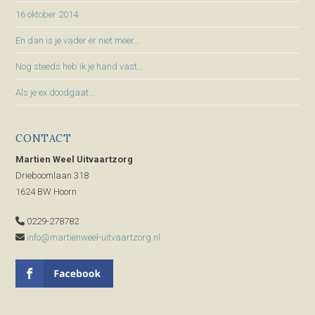
16 oktober 2014
En dan is je vader er niet meer…
Nog steeds heb ik je hand vast…
Als je ex doodgaat…
CONTACT
Martien Weel Uitvaartzorg
Drieboomlaan 318
1624 BW Hoorn
0229-278782
info@martienweel-uitvaartzorg.nl