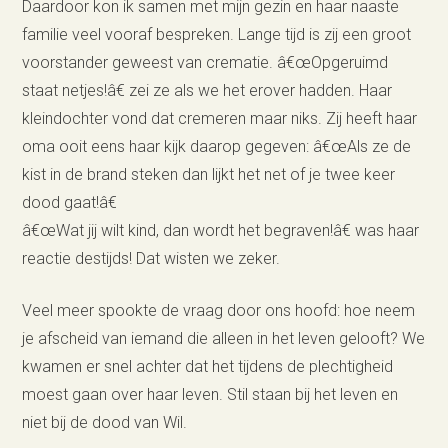
Daardoor kon ik samen met mijn gezin en haar naaste
familie veel vooraf bespreken. Lange tijd is zij een groot
voorstander geweest van crematie. â€œOpgeruimd
staat netjes!â€ zei ze als we het erover hadden. Haar
kleindochter vond dat cremeren maar niks. Zij heeft haar
oma ooit eens haar kijk daarop gegeven: â€œAls ze de
kist in de brand steken dan lijkt het net of je twee keer
dood gaat!â€
â€œWat jij wilt kind, dan wordt het begraven!â€ was haar
reactie destijds! Dat wisten we zeker.
Veel meer spookte de vraag door ons hoofd: hoe neem
je afscheid van iemand die alleen in het leven gelooft? We
kwamen er snel achter dat het tijdens de plechtigheid
moest gaan over haar leven. Stil staan bij het leven en
niet bij de dood van Wil.