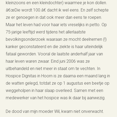
kleinzoons en een kleindochter) waarmee je kon dollen.
â€œDie wordt 100.â€ dacht ik wel eens. En zelf schepte
ze er genoegen in dat ook meer dan eens te roepen.
Maar het leven had voor haar iets vreselijks in petto. Op
75-jarige leeftijd werd tijdens het allerlaatste
bevolkingsonderzoek waaraan ze mocht deelnemen (!)
kanker geconstateerd en die ziekte is haar uiteindelijk
fataal geworden. Vooral de laatste anderhalf jaar van
haar leven waren zwaar. Eind juni 2006 was ze
uitbehandeld en niet meer in staat om te vechten. In
Hospice Dignitas in Hoorn is ze daarna een maand lang in
de watten gelegd, totdat ze op 1 augustus een beetje op
weggeholpen in haar slaap overleed. Samen met een
medewerker van het hospice was ik daar bij aanwezig.
De dood van mijn moeder Wil, kwam niet onverwacht.