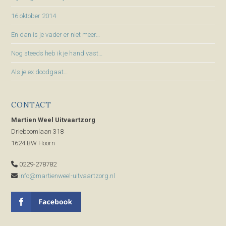
16 oktober 2014
En dan is je vader er niet meer…
Nog steeds heb ik je hand vast…
Als je ex doodgaat…
CONTACT
Martien Weel Uitvaartzorg
Drieboomlaan 318
1624 BW Hoorn
0229-278782
info@martienweel-uitvaartzorg.nl