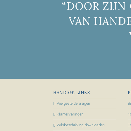
“DOOR ZIJN
VAN HANDE
HANDIGE LINKS
P
Veelgestelde vragen
B
Klantervaringen
1
Wilsbeschikking downloaden
En