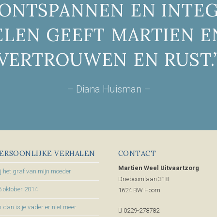
 ONTSPANNEN EN INTE
LEN GEEFT MARTIEN 
VERTROUWEN EN RUST.
– Diana Huisman –
ERSOONLIJKE VERHALEN
CONTACT
Martien Weel Uitvaartzorg
ij het graf van mijn moeder
Drieboomlaan 318
6 oktober 2014
1624 BW Hoorn
 dan is je vader er niet meer…
0229-278782