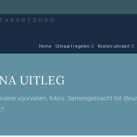
Home
Uitvaart regelen
Kosten uitvaart
NA UITLEG
ondere voorvallen, foto’s. Samengebracht tot steu
t?