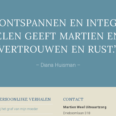
 ONTSPANNEN EN INTE
LEN GEEFT MARTIEN 
VERTROUWEN EN RUST.
– Diana Huisman –
ERSOONLIJKE VERHALEN
CONTACT
Martien Weel Uitvaartzorg
ij het graf van mijn moeder
Drieboomlaan 318