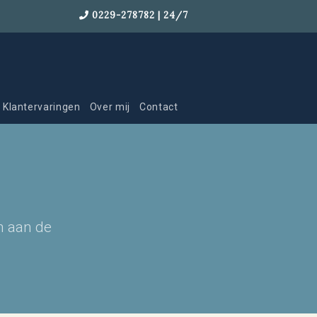
0229-278782 | 24/7
Klantervaringen
Over mij
Contact
n aan de