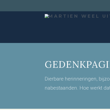
GEDENKPAGI
Dierbare herinneringen, bijz
nabestaanden. Hoe werkt da