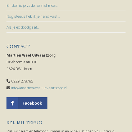
En dan is je vader er niet meer…
Nog steeds heb ik je hand vast…
Als je ex doodgaat…
CONTACT
Martien Weel Uitvaartzorg
Drieboomlaan 318
1624 BW Hoorn
0229-278782
info@martienweel-uitvaartzorg.nl
BEL MIJ TERUG
Vul uw naam en telefoonnummer in en ik bel u binnen 24 uur terug.