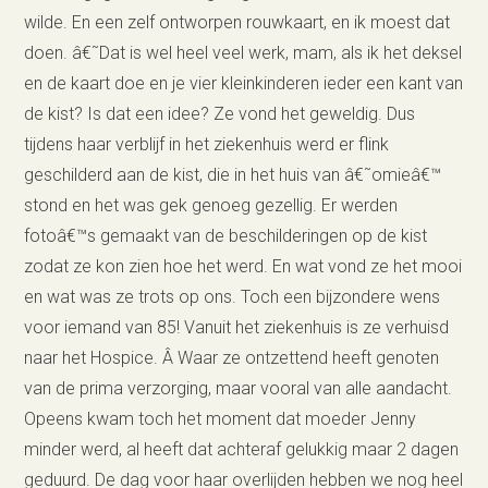
wilde. En een zelf ontworpen rouwkaart, en ik moest dat
doen. â€˜Dat is wel heel veel werk, mam, als ik het deksel
en de kaart doe en je vier kleinkinderen ieder een kant van
de kist? Is dat een idee? Ze vond het geweldig. Dus
tijdens haar verblijf in het ziekenhuis werd er flink
geschilderd aan de kist, die in het huis van â€˜omieâ€™
stond en het was gek genoeg gezellig. Er werden
fotoâ€™s gemaakt van de beschilderingen op de kist
zodat ze kon zien hoe het werd. En wat vond ze het mooi
en wat was ze trots op ons. Toch een bijzondere wens
voor iemand van 85! Vanuit het ziekenhuis is ze verhuisd
naar het Hospice. Â Waar ze ontzettend heeft genoten
van de prima verzorging, maar vooral van alle aandacht.
Opeens kwam toch het moment dat moeder Jenny
minder werd, al heeft dat achteraf gelukkig maar 2 dagen
geduurd. De dag voor haar overlijden hebben we nog heel