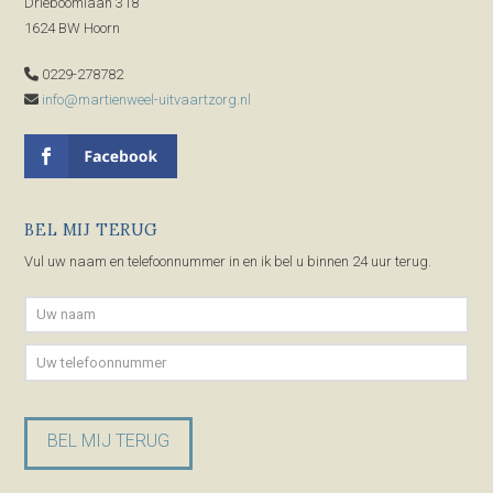
Drieboomlaan 318
1624 BW Hoorn
0229-278782
info@martienweel-uitvaartzorg.nl
BEL MIJ TERUG
Vul uw naam en telefoonnummer in en ik bel u binnen 24 uur terug.
Gelieve dit veld leeg te laten.