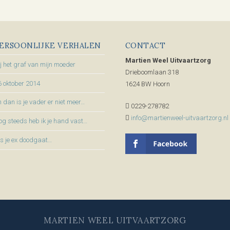
ERSOONLIJKE VERHALEN
CONTACT
Martien Weel Uitvaartzorg
ij het graf van mijn moeder
Drieboomlaan 318
6 oktober 2014
1624 BW Hoorn
 dan is je vader er niet meer…
0229-278782
info@martienweel-uitvaartzorg.nl
og steeds heb ik je hand vast…
ls je ex doodgaat…
MARTIEN WEEL UITVAARTZORG