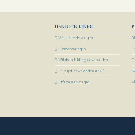
HANDIGE LINKS
P
Veelgestelde vragen
B
Klantervaringen
1
Wilsbeschikking downloaden
En
Prijslijst downloaden (PDF)
N
Offerte aanvragen
A