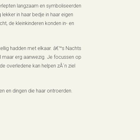
verlepten langzaam en symboliseerden
ekker in haar bedje in haar eigen
t, de kleinkinderen konden in- en
zellig hadden met elkaar. â€™s Nachts
til maar erg aanwezig. Je focussen op
de overledene kan helpen zÂ´n ziel
en en dingen die haar ontroerden.