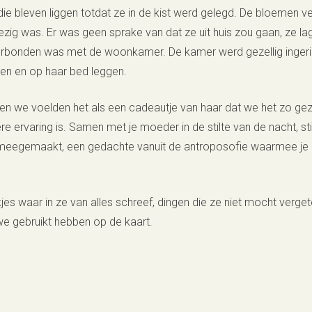
ie bleven liggen totdat ze in de kist werd gelegd. De bloemen 
 was. Er was geen sprake van dat ze uit huis zou gaan, ze lag l
rbonden was met de woonkamer. De kamer werd gezellig ingerich
en en op haar bed leggen.
 en we voelden het als een cadeautje van haar dat we het zo ge
 ervaring is. Samen met je moeder in de stilte van de nacht, s
bt meegemaakt, een gedachte vanuit de antroposofie waarmee je 
s waar in ze van alles schreef, dingen die ze niet mocht verget
e gebruikt hebben op de kaart.