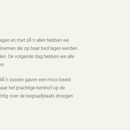
agen en met zÂ´n allen hebben we
 bloemen die op haar bed lagen werden
dden. De volgende dag hebben we alle
en.
MÂ´n zussen gaven een mooi beeld
naar het prachtige kerkhof op de
htig over de begraafplaats droegen