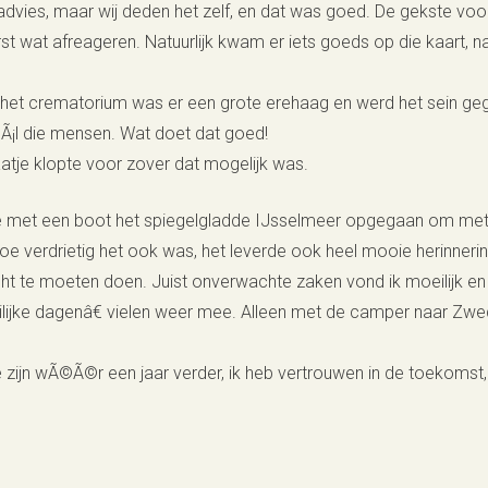
advies, maar wij deden het zelf, en dat was goed. De gekste voo
erst wat afreageren. Natuurlijk kwam er iets goeds op die kaart, 
j het crematorium was er een grote erehaag en werd het sein ge
n Ã¡l die mensen. Wat doet dat goed!
atje klopte voor zover dat mogelijk was.
we met een boot het spiegelgladde IJsselmeer opgegaan om met 
e verdrietig het ook was, het leverde ook heel mooie herinneri
ht te moeten doen. Juist onverwachte zaken vond ik moeilijk en v
ijke dagenâ€ vielen weer mee. Alleen met de camper naar Zwed
e zijn wÃ©Ã©r een jaar verder, ik heb vertrouwen in de toekomst