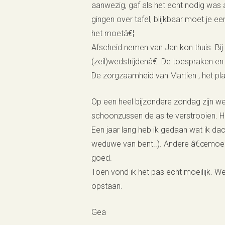
aanwezig, gaf als het echt nodig was 
gingen over tafel, blijkbaar moet je e
het moetâ€¦
Afscheid nemen van Jan kon thuis. Bi
(zeil)wedstrijdenâ€. De toespraken e
De zorgzaamheid van Martien , het pla
Op een heel bijzondere zondag zijn 
schoonzussen de as te verstrooien. Ho
Een jaar lang heb ik gedaan wat ik dac
weduwe van bent..). Andere â€œmoeil
goed.
Toen vond ik het pas echt moeilijk. W
opstaan.
Gea