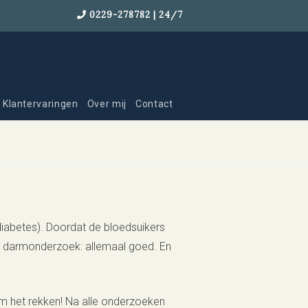
0229-278782 | 24/7
Klantervaringen
Over mij
Contact
 diabetes). Doordat de bloedsuikers
n darmonderzoek: allemaal goed. En
 om het rekken! Na alle onderzoeken