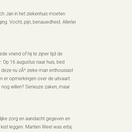
och Jan in het ziekenhuis moeten
ing. Vocht, pijn, benauwdheid. Allerlei
vriend of hij te zijner tijd de
. Op 16 augustus naar huis, bed
t deze nu zÃ³ zieke man enthousiast
 er opmerkingen over de uitvaart.
e nog willen? Serieuze zaken, maar
elijke zorg en aandacht gegeven en
kist leggen. Martien Weel was erbij