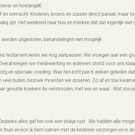
oever en hoelangâ€.
of en onmacht. Kinderen, broers en zussen direct paraat, maar t
bij zijn. Het weekend naar huis en merken dat dat eigenlijk niet g
 werden uitgesloten, behandelingen niet mogelijk.
ons testament lieten we nog aanpassen. We vroegen aan een goede 
n. Overal kregen we medewerking en iedereen stond voor ons klaar
zorg en speciale voeding. Was het echt pas 6 weken geleden da
n veel buiten, bezoek moesten we doseren. Zo af en toe kwamen
ar gevulde koeken! As verstrooien, met wie en waar.. Wat zou j
Ondanks alles gaf het ook een stukje rust.. We hadden alle mog
 thuis en kon ik hem samen met de kinderen verzorgen en in de 