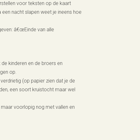
rstellen voor teksten op de kaart
na een nacht slapen weet je ineens hoe
geven: â€œEinde van alle
de kinderen en de broers en
ngen op.
erdrietig (op papier zien dat je de
en, een soort kruistocht maar wel
, maar voorlopig nog met vallen en