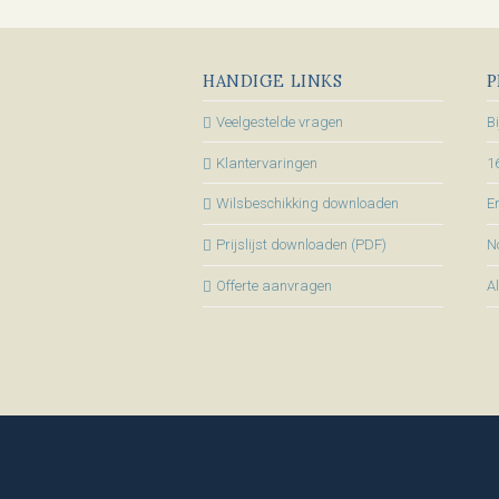
HANDIGE LINKS
P
Veelgestelde vragen
B
Klantervaringen
1
Wilsbeschikking downloaden
En
Prijslijst downloaden (PDF)
N
Offerte aanvragen
A