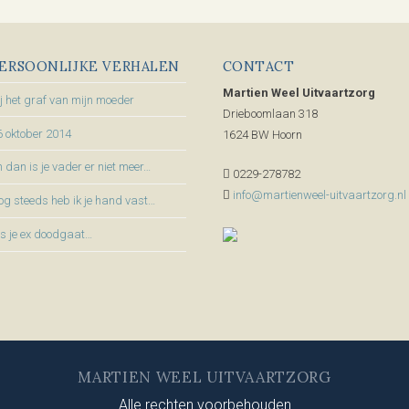
ERSOONLIJKE VERHALEN
CONTACT
Martien Weel Uitvaartzorg
ij het graf van mijn moeder
Drieboomlaan 318
6 oktober 2014
1624 BW Hoorn
 dan is je vader er niet meer…
0229-278782
info@martienweel-uitvaartzorg.nl
og steeds heb ik je hand vast…
ls je ex doodgaat…
MARTIEN WEEL UITVAARTZORG
Alle rechten voorbehouden