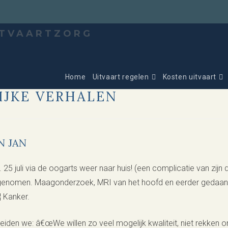
Home
Uitvaart regelen
Kosten uitvaart
IJKE VERHALEN
N JAN
25 juli via de oogarts weer naar huis! (een complicatie van zijn
opgenomen. Maagonderzoek, MRI van het hoofd en eerder gedaa
 Kanker.
 zeiden we: â€œWe willen zo veel mogelijk kwaliteit, niet rekken