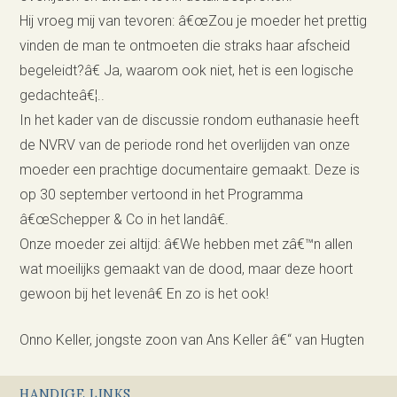
Hij vroeg mij van tevoren: â€œZou je moeder het prettig
vinden de man te ontmoeten die straks haar afscheid
begeleidt?â€ Ja, waarom ook niet, het is een logische
gedachteâ€¦..
In het kader van de discussie rondom euthanasie heeft
de NVRV van de periode rond het overlijden van onze
moeder een prachtige documentaire gemaakt. Deze is
op 30 september vertoond in het Programma
â€œSchepper & Co in het landâ€.
Onze moeder zei altijd: â€We hebben met zâ€™n allen
wat moeilijks gemaakt van de dood, maar deze hoort
gewoon bij het levenâ€ En zo is het ook!
Onno Keller, jongste zoon van Ans Keller â€“ van Hugten
HANDIGE LINKS