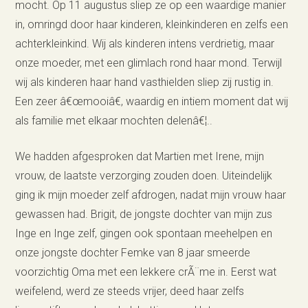
mocht. Op 11 augustus sliep ze op een waardige manier
in, omringd door haar kinderen, kleinkinderen en zelfs een
achterkleinkind. Wij als kinderen intens verdrietig, maar
onze moeder, met een glimlach rond haar mond. Terwijl
wij als kinderen haar hand vasthielden sliep zij rustig in.
Een zeer â€œmooiâ€, waardig en intiem moment dat wij
als familie met elkaar mochten delenâ€¦..
We hadden afgesproken dat Martien met Irene, mijn
vrouw, de laatste verzorging zouden doen. Uiteindelijk
ging ik mijn moeder zelf afdrogen, nadat mijn vrouw haar
gewassen had. Brigit, de jongste dochter van mijn zus
Inge en Inge zelf, gingen ook spontaan meehelpen en
onze jongste dochter Femke van 8 jaar smeerde
voorzichtig Oma met een lekkere crÃ¨me in. Eerst wat
weifelend, werd ze steeds vrijer, deed haar zelfs