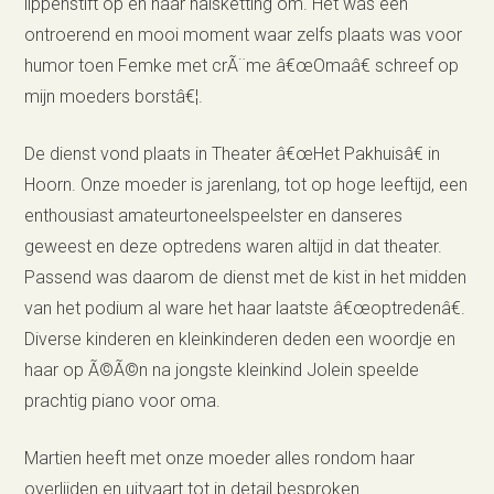
lippenstift op en haar halsketting om. Het was een
ontroerend en mooi moment waar zelfs plaats was voor
humor toen Femke met crÃ¨me â€œOmaâ€ schreef op
mijn moeders borstâ€¦.
De dienst vond plaats in Theater â€œHet Pakhuisâ€ in
Hoorn. Onze moeder is jarenlang, tot op hoge leeftijd, een
enthousiast amateurtoneelspeelster en danseres
geweest en deze optredens waren altijd in dat theater.
Passend was daarom de dienst met de kist in het midden
van het podium al ware het haar laatste â€œoptredenâ€.
Diverse kinderen en kleinkinderen deden een woordje en
haar op Ã©Ã©n na jongste kleinkind Jolein speelde
prachtig piano voor oma.
Martien heeft met onze moeder alles rondom haar
overlijden en uitvaart tot in detail besproken.