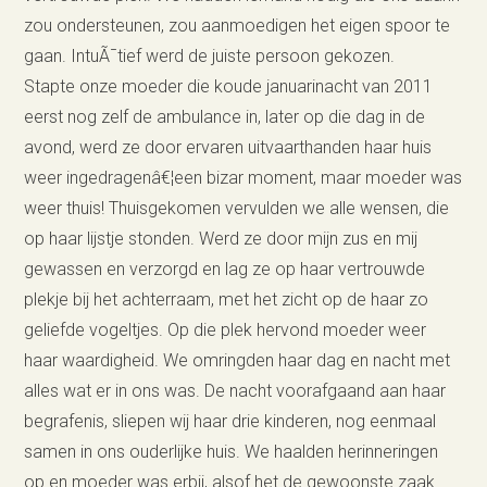
zou ondersteunen, zou aanmoedigen het eigen spoor te
gaan. IntuÃ¯tief werd de juiste persoon gekozen.
Stapte onze moeder die koude januarinacht van 2011
eerst nog zelf de ambulance in, later op die dag in de
avond, werd ze door ervaren uitvaarthanden haar huis
weer ingedragenâ€¦een bizar moment, maar moeder was
weer thuis! Thuisgekomen vervulden we alle wensen, die
op haar lijstje stonden. Werd ze door mijn zus en mij
gewassen en verzorgd en lag ze op haar vertrouwde
plekje bij het achterraam, met het zicht op de haar zo
geliefde vogeltjes. Op die plek hervond moeder weer
haar waardigheid. We omringden haar dag en nacht met
alles wat er in ons was. De nacht voorafgaand aan haar
begrafenis, sliepen wij haar drie kinderen, nog eenmaal
samen in ons ouderlijke huis. We haalden herinneringen
op en moeder was erbij, alsof het de gewoonste zaak