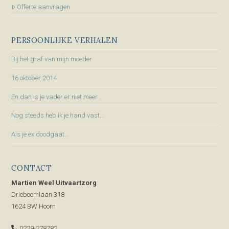
Offerte aanvragen
PERSOONLIJKE VERHALEN
Bij het graf van mijn moeder
16 oktober 2014
En dan is je vader er niet meer…
Nog steeds heb ik je hand vast…
Als je ex doodgaat…
CONTACT
Martien Weel Uitvaartzorg
Drieboomlaan 318
1624 BW Hoorn
0229-278782