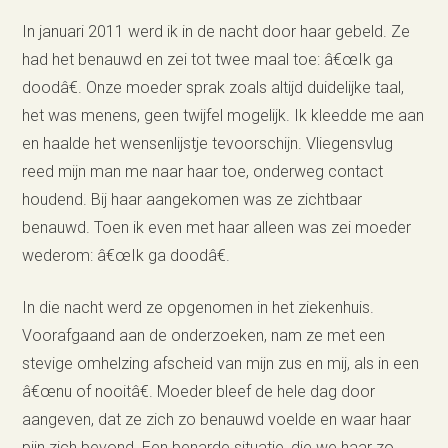
In januari 2011 werd ik in de nacht door haar gebeld. Ze
had het benauwd en zei tot twee maal toe: â€œIk ga
doodâ€. Onze moeder sprak zoals altijd duidelijke taal,
het was menens, geen twijfel mogelijk. Ik kleedde me aan
en haalde het wensenlijstje tevoorschijn. Vliegensvlug
reed mijn man me naar haar toe, onderweg contact
houdend. Bij haar aangekomen was ze zichtbaar
benauwd. Toen ik even met haar alleen was zei moeder
wederom: â€œIk ga doodâ€.
In die nacht werd ze opgenomen in het ziekenhuis.
Voorafgaand aan de onderzoeken, nam ze met een
stevige omhelzing afscheid van mijn zus en mij, als in een
â€œnu of nooitâ€. Moeder bleef de hele dag door
aangeven, dat ze zich zo benauwd voelde en waar haar
pijn zich bevond. Een benarde situatie, die we haar zo