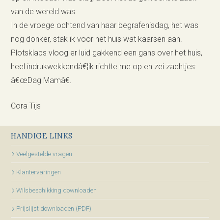
van de wereld was.
In de vroege ochtend van haar begrafenisdag, het was
nog donker, stak ik voor het huis wat kaarsen aan.
Plotsklaps vloog er luid gakkend een gans over het huis,
heel indrukwekkendâ€¦ik richtte me op en zei zachtjes:
â€œDag Mamâ€.
Cora Tijs
HANDIGE LINKS
Veelgestelde vragen
Klantervaringen
Wilsbeschikking downloaden
Prijslijst downloaden (PDF)