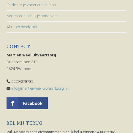
En dan is je vader er niet meer…
Nog steeds heb ik je hand vast…
Als je ex doodgaat…
CONTACT
Martien Weel Uitvaartzorg
Drieboomlaan 318
1624 BW Hoorn
0229-278782
info@martienweel-uitvaartzorg.nl
BEL MIJ TERUG
Vul uw naam en telefoonnummer in en ik bel u binnen 24 uur terug.